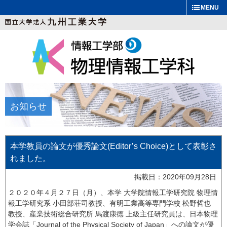
MENU
お知らせ
本学教員の論文が優秀論文(Editor’s Choice)として表彰さ
れました。
掲載日：2020年09月28日
２０２０年４月２７日（月）、本学 大学院情報工学研究院 物理情
報工学研究系 小田部荘司教授、有明工業高等専門学校 松野哲也
教授、産業技術総合研究所 馬渡康徳 上級主任研究員は、日本物理
学会誌「Journal of the Physical Society of Japan」への論文が優