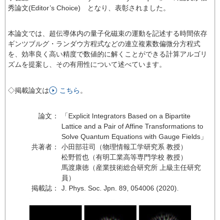
秀論文(Editor’s Choice) となり、表彰されました。
本論文では、超伝導体内の量子化磁束の運動を記述する時間依存
ギンツブルグ・ランダウ方程式などの連立複素数偏微分方程式
を、効率良く高い精度で数値的に解くことができる計算アルゴリ
ズムを提案し、その有用性について述べています。
◇掲載論文は
こちら
。
論文：
「Explicit Integrators Based on a Bipartite
Lattice and a Pair of Affine Transformations to
Solve Quantum Equations with Gauge Fields」
共著者：
小田部荘司（物理情報工学研究系 教授）
松野哲也（有明工業高等専門学校 教授）
馬渡康徳（産業技術総合研究所 上級主任研究
員）
掲載誌：
J. Phys. Soc. Jpn. 89, 054006 (2020).